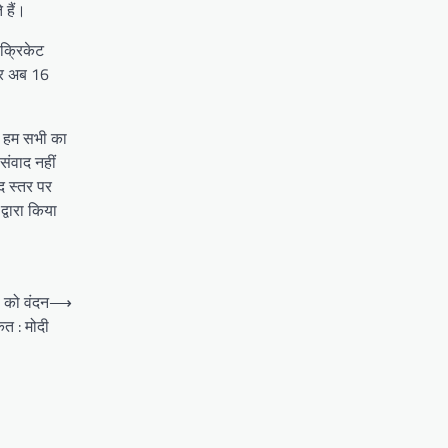
 हैं।
 क्रिकेट
 और अब 16
िए हम सभी का
संवाद नहीं
द स्तर पर
्वारा किया
 को वंदन
⟶
कत : मोदी