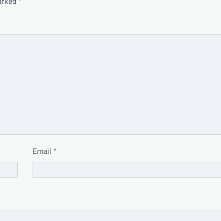
marked
*
Email
*