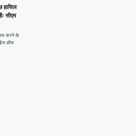
ुछ हासिल
हैः सीएम
सिल करने के
ी ईज ऑफ