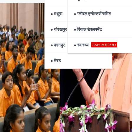
● मथुरा
● ग्लोबल इन्वेस्टर्स समिट
● गोरखपुर
● स्किल डेवलपमेंट
● कानपुर
● स्वास्थ्य
Featured Posts
● मेरठ