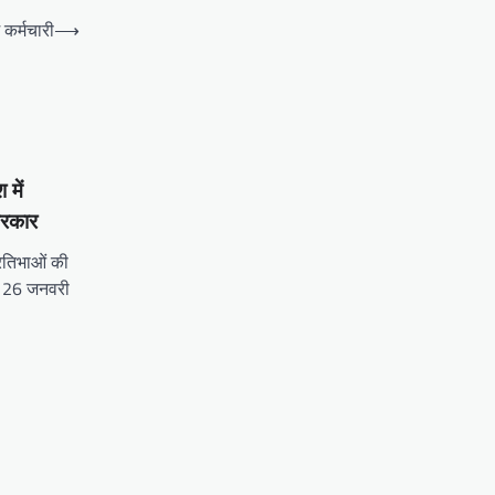
 कर्मचारी
⟶
 में
सरकार
प्रतिभाओं की
े 26 जनवरी