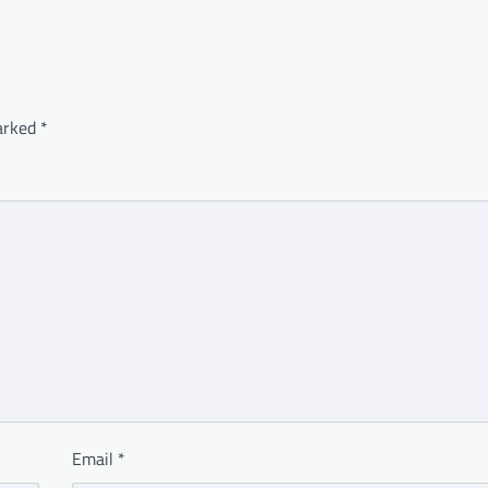
marked
*
Email
*