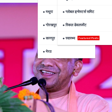
● मथुरा
● ग्लोबल इन्वेस्टर्स समिट
● गोरखपुर
● स्किल डेवलपमेंट
● कानपुर
● स्वास्थ्य
Featured Posts
● मेरठ