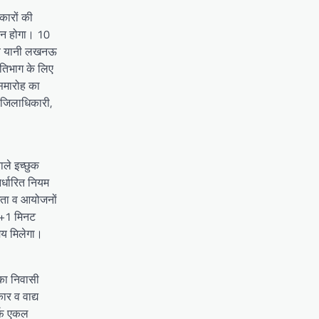
कारों की
जन होगा। 10
लय यानी लखनऊ
रतिभाग के लिए
 समारोह का
पजिलाधिकारी,
ाले इच्छुक
र्धारित नियम
गिता व आयोजनों
 5+1 मिनट
मय मिलेगा।
 का निवासी
र व वाद्य
र्फ एकल