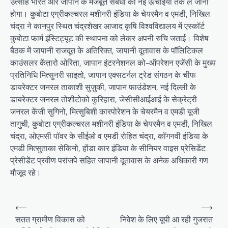
उत्साह भारत और जापान के मजबूत संबंधों को नई ऊंचाइयों तक ले जाना
होगा। कुबोटा एग्रीकल्चरल मशीनरी इंडिया के चेयरमैन व एमडी, निखिल
चंद्रा ने कानपुर स्थित चंद्रशेखर आजाद कृषि विश्वविद्यालय में एस्कॉर्ट
कुबोटा फार्म इंस्टिट्यूट की स्थापना को लेकर अपनी रुचि जताई। विशेष
बैठक में जापानी राजदूत के अतिरिक्त, जापानी दूतावास के पॉलिटिकल
काउंसलर केंतारो ओरिता, जापान इंटरनेशनल को-ऑपरेशन एजेंसी के मुख्य
प्रतिनिधि मित्सुनरी साइतो, जापान एक्सटर्नल ट्रेड संगठन के चीफ
डायरेक्टर जनरल ताकाशी सुज़ुकी, जापान फाउंडेशन, नई दिल्ली के
डायरेक्टर जनरल तोशीटोको कुरिहारा, जेसीसीआईआई के सेक्रेट्री
जनरल केंजी सुगिनो, मित्सुबिशी कारपोरेशन के चेयरमैन व एमडी यूजी
तागुची, कुबोटा एग्रीकल्चरल मशीनरी इंडिया के चेयरमैन व एमडी, निखिल
चंद्रा, ओएमसी पॉवर के सीईओ व एमडी रोहित चंद्रा, कॉगनवी इंडिया के
एमडी मित्सुताका सेकिनो, होंडा कार इंडिया के सीनियर वाइस प्रेसिडेंट
प्रेसीडेंट प्रवीण परांजपे सहित जापानी दूतावास के अनेक अधिकारी गण
मौजूद रहे।
Post
⟵
⟶
navigation
सतत ग्रामीण विकास को
निवेश के लिए यूपी आ रही गुजरात