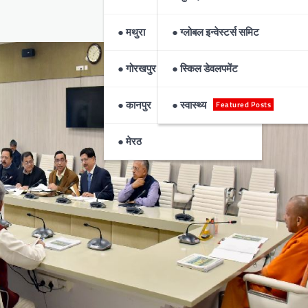
● मथुरा
● ग्लोबल इन्वेस्टर्स समिट
● गोरखपुर
● स्किल डेवलपमेंट
● कानपुर
● स्वास्थ्य
Featured Posts
● मेरठ