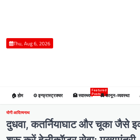
Skip
to
content
Thu, Aug 6, 2026
Featured
Posts
🏠 होम
⚙️ इन्फ्रास्ट्रक्चर
🏥 स्वास्थ्य
🚔 कानून-व्यवस्था
योगी आदित्यनाथ
दुधवा, कतर्नियाघाट और चूका जैसे इ
शुरू करें हेलीकॉप्टर सेवा: मुख्यमंत्री