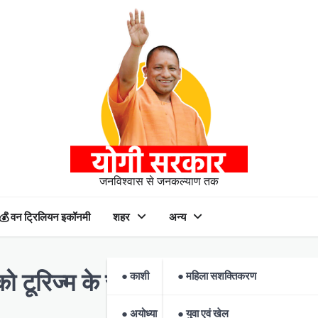
जनविश्वास से जनकल्याण तक
💰 वन ट्रिलियन इकॉनमी
शहर
अन्य
● काशी
● महिला सशक्तिकरण
को टूरिज्म के स्थलों पर सुगम आवागमन
● अयोध्या
● युवा एवं खेल