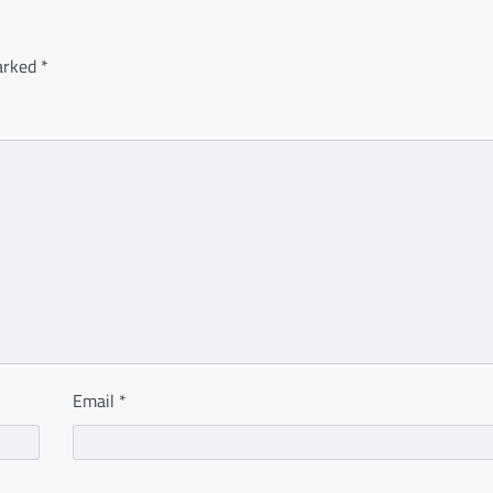
marked
*
Email
*