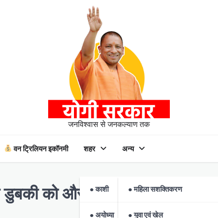
जनविश्वास से जनकल्याण तक
वन ट्रिलियन इकॉनमी
शहर
अन्य
● काशी
● महिला सशक्तिकरण
ी डुबकी को और सुरक्षित बना रही योगी
● अयोध्या
● युवा एवं खेल