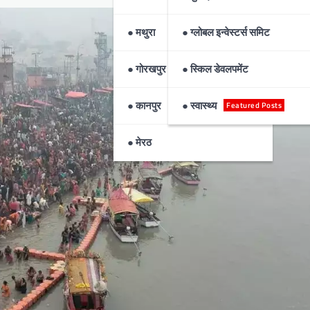
● मथुरा
● ग्लोबल इन्वेस्टर्स समिट
● गोरखपुर
● स्किल डेवलपमेंट
● कानपुर
● स्वास्थ्य
Featured Posts
● मेरठ