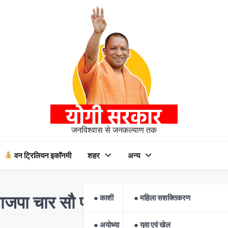
जनविश्वास से जनकल्याण तक
वन ट्रिलियन इकॉनमी
शहर
अन्य
● काशी
● महिला सशक्तिकरण
जपा चार सौ पार : सीएम योगी
● अयोध्या
● युवा एवं खेल