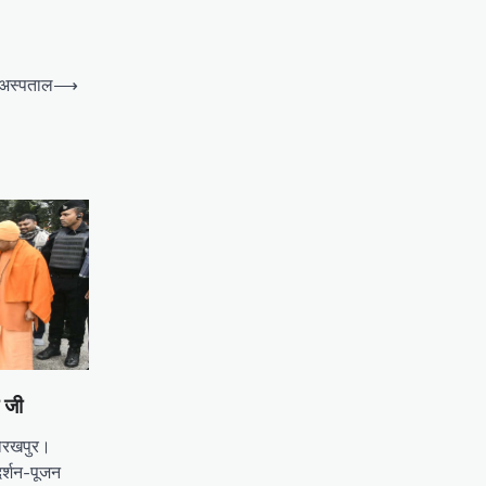
 अस्पताल
⟶
ज जी
 गोरखपुर।
र्शन-पूजन