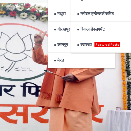
● मथुरा
● ग्लोबल इन्वेस्टर्स समिट
● गोरखपुर
● स्किल डेवलपमेंट
● कानपुर
● स्वास्थ्य
Featured Posts
● मेरठ