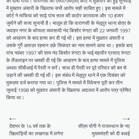
को दोषी पाया। वाराणसी की एमपी/एमएलए कोर्ट में शुकवार को हुई सुनवाई
में मुख्तार अंसारी के खिलाफ सभी आरोप सही साबित हुए। इस मामले में
कोर्ट ने माफिया को साढ़े पांच साल की कठोर कारावास और 10 हजार
जुर्माने की सजा सुनायी है। मालूम हो कि वाराणसी के भेलूपुर थाना क्षेत्र के
जवाहर नगर के कोयला व्यवसायी नंद किशोर रुंगटा की 22 जनवरी 1997
को अपहरण के बाद हत्या कर दी गई थी। इस हत्या में मुख़्तार अंसारी व
उसके गुर्गे अताउर रहमान उर्फ़ सिकंदर का नाम सामने आया था। इसके बाद
पांच नवंबर 1997 की शाम नंद किशोर रुंगटा के भाई महावीर प्रसाद रुंगटा
के लैंडलाइन पर धमकी दी गई कि अपहरण के बाद हत्या मामले में पुलिस
अथवा सीबीआई में पैरवी न करें। साथ ही पैरवी पर पूरे परिवार को बम से
उड़ाने की धमकी दी गई थी। इस संबंध में भेलूपुर थाने में एक दिसंबर को
मुकदमा दर्ज कराया गया था। पुलिस ने मामले में विवेचना पूरी कर तीन
जुलाई 1998 को मुख़्तार अंसारी के खिलाफ अदालत में आरोप पत्र प्रेषित
किया था।
Post
⟵
⟶
navigation
देशभर के 14 वर्ष तक के
सीएम योगी ने राजस्थान के नए
खिलाड़ियों का लखनऊ में लगेगा
मुख्यमंत्री को दी बधाई