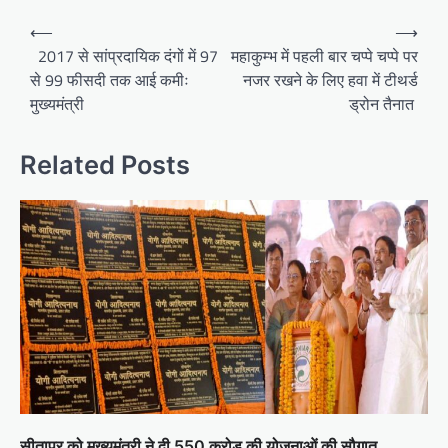
Post
⟵
⟶
navigation
2017 से सांप्रदायिक दंगों में 97
महाकुम्भ में पहली बार चप्पे चप्पे पर
से 99 फीसदी तक आई कमीः
नजर रखने के लिए हवा में टीथर्ड
मुख्यमंत्री
ड्रोन तैनात
Related Posts
सीतापुर को मुख्यमंत्री ने दी 550 करोड़ की योजनाओं की सौगात