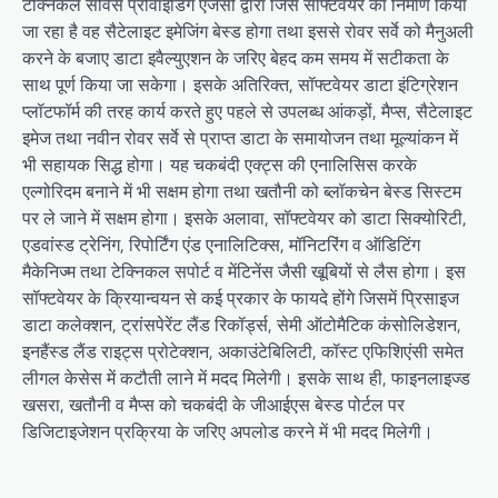
टेक्निकल सर्विस प्रोवाइडिंग एजेंसी द्वारा जिस सॉफ्टवेयर का निर्माण किया
जा रहा है वह सैटेलाइट इमेजिंग बेस्ड होगा तथा इससे रोवर सर्वे को मैनुअली
करने के बजाए डाटा इवैल्युएशन के जरिए बेहद कम समय में सटीकता के
साथ पूर्ण किया जा सकेगा। इसके अतिरिक्त, सॉफ्टवेयर डाटा इंटिग्रेशन
प्लॉटफॉर्म की तरह कार्य करते हुए पहले से उपलब्ध आंकड़ों, मैप्स, सैटेलाइट
इमेज तथा नवीन रोवर सर्वे से प्राप्त डाटा के समायोजन तथा मूल्यांकन में
भी सहायक सिद्ध होगा। यह चकबंदी एक्ट्स की एनालिसिस करके
एल्गोरिदम बनाने में भी सक्षम होगा तथा खतौनी को ब्लॉकचेन बेस्ड सिस्टम
पर ले जाने में सक्षम होगा। इसके अलावा, सॉफ्टवेयर को डाटा सिक्योरिटी,
एडवांस्ड ट्रेनिंग, रिपोर्टिंग एंड एनालिटिक्स, मॉनिटरिंग व ऑडिटिंग
मैकेनिज्म तथा टेक्निकल सपोर्ट व मेंटिनेंस जैसी खूबियों से लैस होगा। इस
सॉफ्टवेयर के क्रियान्वयन से कई प्रकार के फायदे होंगे जिसमें प्रिसाइज
डाटा कलेक्शन, ट्रांसपेरेंट लैंड रिकॉर्ड्स, सेमी ऑटोमैटिक कंसोलिडेशन,
इनहैंस्ड लैंड राइट्स प्रोटेक्शन, अकाउंटेबिलिटी, कॉस्ट एफिशिएंसी समेत
लीगल केसेस में कटौती लाने में मदद मिलेगी। इसके साथ ही, फाइनलाइज्ड
खसरा, खतौनी व मैप्स को चकबंदी के जीआईएस बेस्ड पोर्टल पर
डिजिटाइजेशन प्रक्रिया के जरिए अपलोड करने में भी मदद मिलेगी।