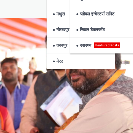
● मथुरा
● ग्लोबल इन्वेस्टर्स समिट
● गोरखपुर
● स्किल डेवलपमेंट
Featured Posts
● कानपुर
● स्वास्थ्य
● मेरठ