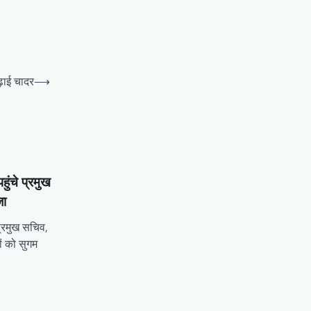
चढ़ाई चादर
⟶
हुंचे प्रमुख
जा
 प्रमुख सचिव,
ं को सुगम