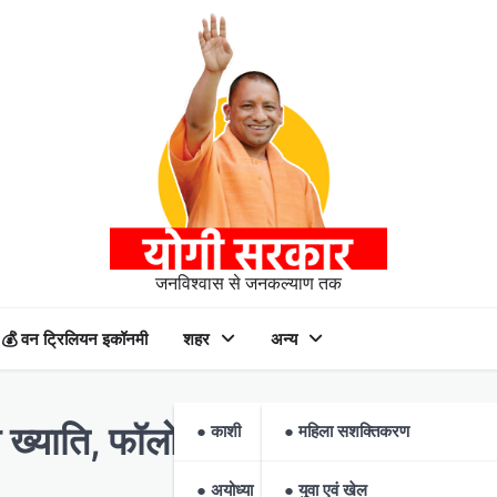
जनविश्वास से जनकल्याण तक
💰 वन ट्रिलियन इकॉनमी
शहर
अन्य
्याति, फॉलोअर्स के मामले में बने नंब
● काशी
● महिला सशक्तिकरण
● अयोध्या
● युवा एवं खेल