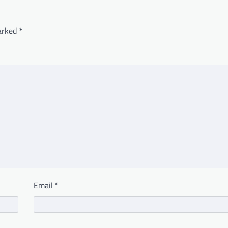
marked
*
Email
*