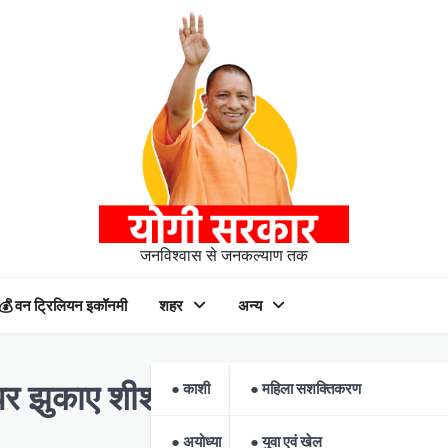
जनविश्वास से जनकल्याण तक
💰 वन ट्रिलियन इकॉनमी
शहर
अन्य
● काशी
● महिला सशक्तिकरण
 पर झुकाए शीश
● अयोध्या
● युवा एवं खेल