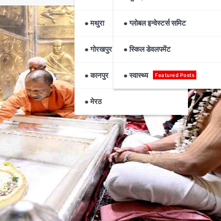
● मथुरा
● ग्लोबल इन्वेस्टर्स समिट
● गोरखपुर
● स्किल डेवलपमेंट
● कानपुर
● स्वास्थ्य
Featured Posts
● मेरठ