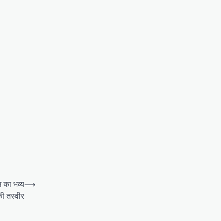
न का भव्य
⟶
ी तस्वीर