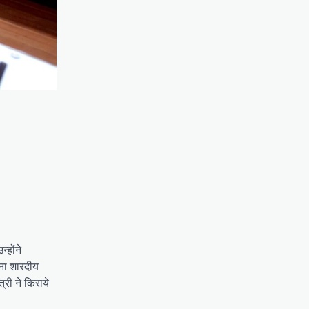
्होंने
जना शारदीय
्री ने किराये