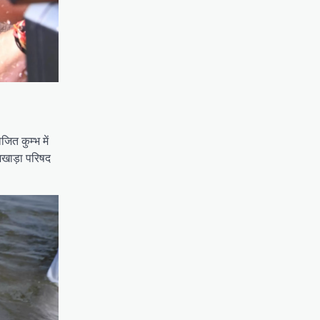
ित कुम्भ में
 अखाड़ा परिषद