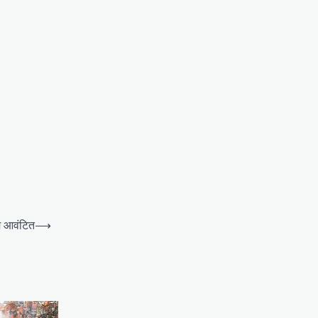
मि आवंटित
⟶