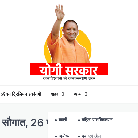
जनविश्वास से जनकल्याण तक
💰 वन ट्रिलियन इकॉनमी
शहर
अन्य
 की सौगात, 26 परियोजनाओं का शिलान्य
● काशी
● महिला सशक्तिकरण
● अयोध्या
● युवा एवं खेल