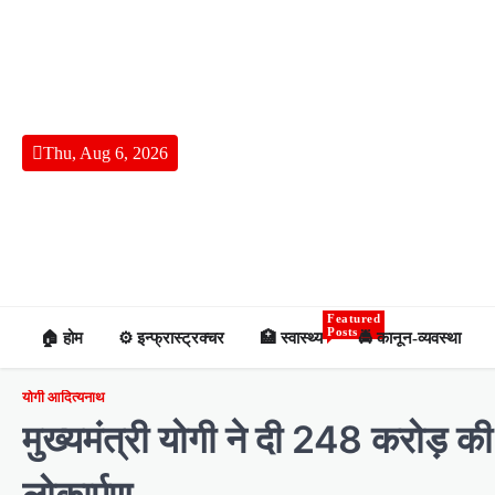
Skip
to
content
Thu, Aug 6, 2026
Featured
Posts
🏠 होम
⚙️ इन्फ्रास्ट्रक्चर
🏥 स्वास्थ्य
🚔 कानून-व्यवस्था
योगी आदित्यनाथ
मुख्यमंत्री योगी ने दी 248 करोड़
लोकार्पण