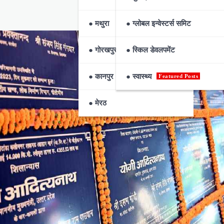
● मथुरा
● ग्लोबल इन्वेस्टर्स समिट
● गोरखपुर
● स्किल डेवलपमेंट
● कानपुर
● स्वास्थ्य
Featured Posts
● मेरठ