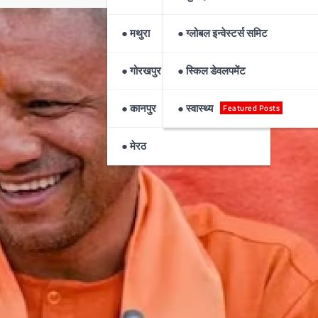
● मथुरा
● ग्लोबल इन्वेस्टर्स समिट
● गोरखपुर
● स्किल डेवलपमेंट
● कानपुर
● स्वास्थ्य
Featured Posts
● मेरठ