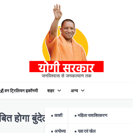
जनविश्वास से जनकल्याण तक
💰 वन ट्रिलियन इकॉनमी
शहर
अन्य
● काशी
● महिला सशक्तिकरण
बित हाेगा बुंदेलखंड का ललितपुर
● अयोध्या
● युवा एवं खेल