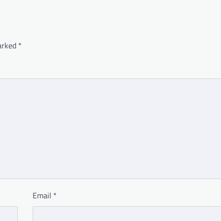
marked
*
Email
*