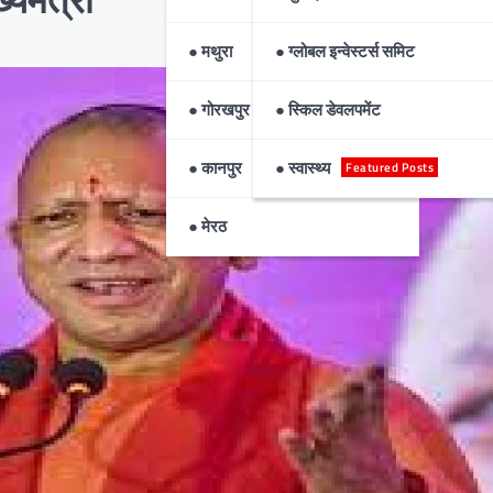
● मथुरा
● ग्लोबल इन्वेस्टर्स समिट
● गोरखपुर
● स्किल डेवलपमेंट
● कानपुर
● स्वास्थ्य
Featured Posts
● मेरठ